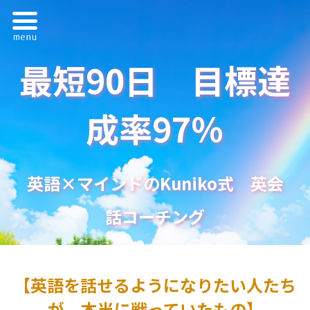
Menu
最短90日 目標達
成率97％
英語×マインドのKuniko式 英会
話コーチング
【英語を話せるようになりたい人たち
が、本当に戦っていたもの】